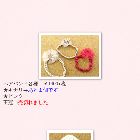
ヘアバンド各種 ￥1300+税
★キナリ→
あと１個です
★ピンク
王冠→
売切れました