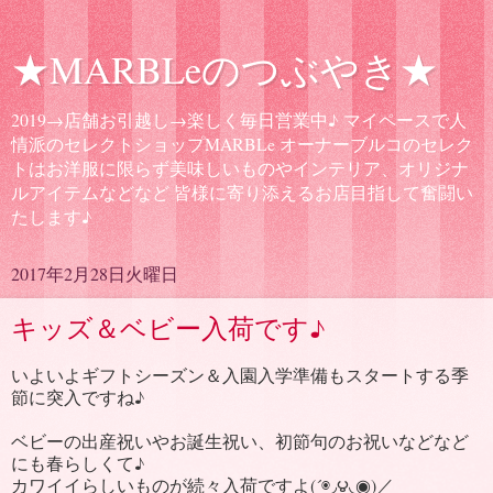
★MARBLeのつぶやき★
2019→店舗お引越し→楽しく毎日営業中♪ マイペースで人
情派のセレクトショップMARBLe オーナーブルコのセレク
トはお洋服に限らず美味しいものやインテリア、オリジナ
ルアイテムなどなど 皆様に寄り添えるお店目指して奮闘い
たします♪
2017年2月28日火曜日
キッズ＆ベビー入荷です♪
いよいよギフトシーズン＆入園入学準備もスタートする季
節に突入ですね♪
ベビーの出産祝いやお誕生祝い、初節句のお祝いなどなど
にも春らしくて♪
カワイイらしいものが続々入荷ですよ(´◉◞౪◟◉)／