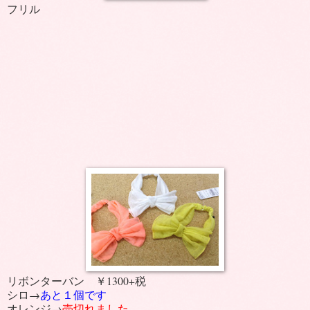
フリル
リボンターバン ￥1300+税
シロ→
あと１個です
オレンジ→
売切れました